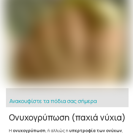
Ανακουφίστε τα πόδια σας σήμερα
Ονυχογρύπωση (παχιά νύχια)
Η
ονυχογρύπωση
, ή αλλιώς η
υπερτροφία των ονύχων
,