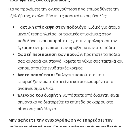
Για να προλάβετε την ονυχογρύπωση ή να επιβραδύνετε την
εξέλιξή της, ακολουθήστε τις παρακάτω συμβουλές:
Τακτική επίσκεψη στον ποδολόγο:
Ειδικά για άτομα
μεγαλύτερης ηλικίας, οι τακτικές επισκέψεις στον
ποδολόγο είναι απαραίτητες για την πρόληψη και την
έγκαιρη αντιμετώπιση των προβλημάτων στα πόδια.
Σωστή περιποίηση των ποδιών:
Κρατήστε τα πόδια
σας καθαρά και στεγνά, κόβετε τα νύχια σας τακτικά και
χρησιμοποιείτε ενυδατικές κρέμες.
Άνετα παπούτσια:
Επιλέγετε παπούτσια που
εφαρμόζουν σωστά και είναι κατασκευασμένα από
αναπνεύσιμα υλικά.
Έλεγχος του διαβήτη:
Αν πάσχετε από διαβήτη, είναι
σημαντικό να διατηρείτε τα επίπεδα σακχάρου στο
αίμα σας υπό έλεγχο.
Μην αφήσετε την ονυχογρύπωση να επηρεάσει την
καθημερινότητά σας. Επικοινωνήστε με έναν ποδολόγο