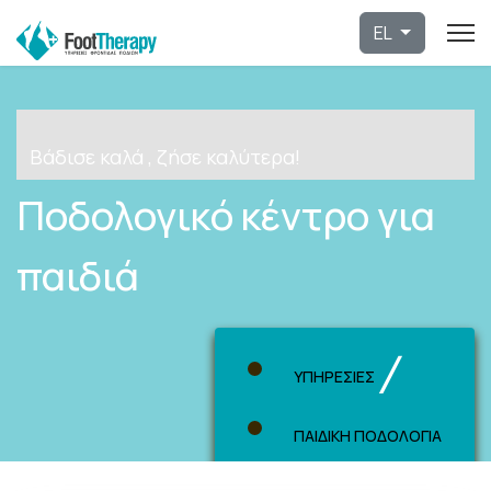
Επιλέξ
EL
Βάδισε καλά , ζήσε καλύτερα!
Ποδολογικό κέντρο για
παιδιά
ΥΠΗΡΕΣΙΕΣ
ΠΑΙΔΙΚΗ ΠΟΔΟΛΟΓΙΑ