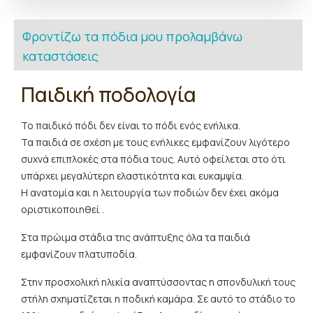
Φροντίζω τα πόδια μου προλαμβάνω
καταστάσεις
Παιδική ποδολογία
Το παιδικό πόδι δεν είναι το πόδι ενός ενήλικα.
Τα παιδιά σε σχέση με τους ενήλικες εμφανίζουν λιγότερο
συχνά επιπλοκές στα πόδια τους. Αυτό οφείλεται στο ότι
υπάρχει μεγαλύτερη ελαστικότητα και ευκαμψία.
Η ανατομία και η λειτουργία των ποδιών δεν έχει ακόμα
οριστικοποιηθεί .
Στα πρώιμα στάδια της ανάπτυξης όλα τα παιδιά
εμφανίζουν πλατυποδία.
Στην προσχολική ηλικία αναπτύσσοντας η σπονδυλική τους
στήλη σχηματίζεται η ποδική καμάρα. Σε αυτό το στάδιο το