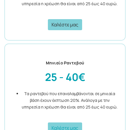
υπηρεσία η χρέωση θα είναι από 25 έως 40 ευρώ.
Καλέστε μας
Μηνιαίο Ραντεβού
25 - 40€
Τα ραντεβού που επαναλαμβάνονται σε μηνιαία
βάση έχουν έκπτωση 20%. Ανάλογα με την
υπηρεσία η χρέωση θα είναι από 25 έως 40 ευρώ.
Καλέστε μας