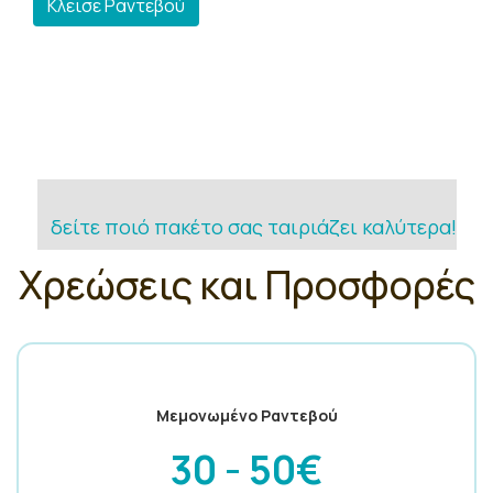
Κλεισε Ραντεβού
δείτε ποιό πακέτο σας ταιριάζει καλύτερα!
Χρεώσεις και Προσφορές
Μεμονωμένο Ραντεβού
30 - 50€